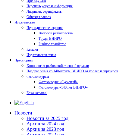
Прейскурант
Перечень услуг и информация
Лицензии, сертификаты
Образцы заявок
Издательство
Периодические издания
Вопросы рыболовства
Труды ВНИРО
Рыбное хозяйство
Каталог
Издательская этика
Пресс-центр
Хронология рыбохозяйственной отрасли
Поздравления со 140-летием ВНИРО от коллег и партнеров
Фотоконкурсы
Фотоконкурс «Я-ученый»
Фотоконкурс «140 лет ВНИРО»
Ёлка желаний
Новости
Новости за 2025 год
Архив за 2024 год
Архив за 2023 год
Архив за 2022 год