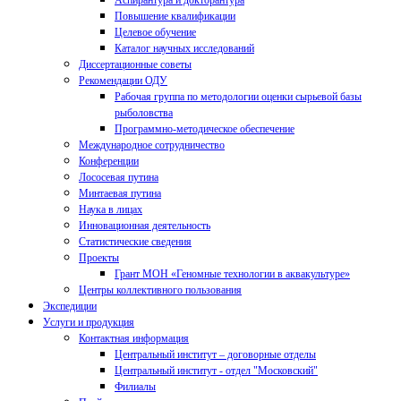
Аспирантура и докторантура
Повышение квалификации
Целевое обучение
Каталог научных исследований
Диссертационные советы
Рекомендации ОДУ
Рабочая группа по методологии оценки сырьевой базы
рыболовства
Программно-методическое обеспечение
Международное сотрудничество
Конференции
Лососевая путина
Минтаевая путина
Наука в лицах
Инновационная деятельность
Статистические сведения
Проекты
Грант МОН «Геномные технологии в аквакультуре»
Центры коллективного пользования
Экспедиции
Услуги и продукция
Контактная информация
Центральный институт – договорные отделы
Центральный институт - отдел "Московский"
Филиалы