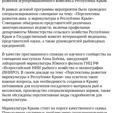
развития агропромышленного комплекса Республики Крым.
В рамках деловой программы мероприятия было проведено
специализированное совещание на тему: «Перспективы
развития аква- и марикультуры в Республике Крым».
Совещание объединило представителей различных
заинтересованных ведомств, включая профильные
департаменты Министерства сельского хозяйства Республики
Крым и Государственный комитет ветеринарной медицины,
представителей науки, а также руководителей рыбоводных
предприятий.
В качестве приглашенного спикера от научного сообщества на
совещании выступила Анна Бобова, заведующий
лабораторией марикультуры Южного филиала ГНЦ РФ
«Всероссийский НИИ рыбного хозяйства и океанографии
(ВНИРО). В своем докладе на тему «Перспективы развития
марикультуры в Республике Крым» она осветила такие
важные вопросы, как необходимость создания в Крыму
питомников для получения посадочного материала рыб и
моллюсков, производство специализированных кормов, также
были обсуждены перспективные виды гидробионтов для
марикультуры.
Марикультура Крыма стоит на пороге качественного скачка.
Преодоление системных проблем через скоординированные