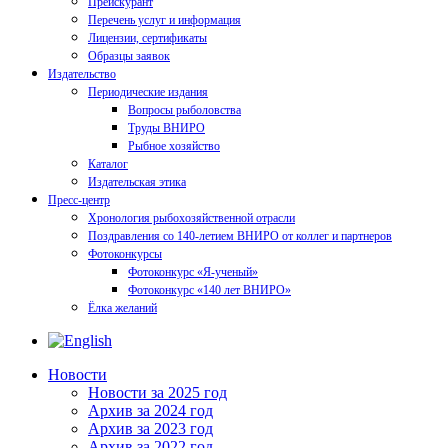
Прейскурант
Перечень услуг и информация
Лицензии, сертификаты
Образцы заявок
Издательство
Периодические издания
Вопросы рыболовства
Труды ВНИРО
Рыбное хозяйство
Каталог
Издательская этика
Пресс-центр
Хронология рыбохозяйственной отрасли
Поздравления со 140-летием ВНИРО от коллег и партнеров
Фотоконкурсы
Фотоконкурс «Я-ученый»
Фотоконкурс «140 лет ВНИРО»
Ёлка желаний
Новости
Новости за 2025 год
Архив за 2024 год
Архив за 2023 год
Архив за 2022 год