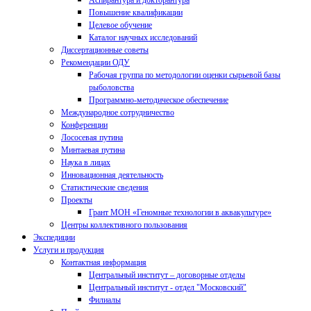
Аспирантура и докторантура
Повышение квалификации
Целевое обучение
Каталог научных исследований
Диссертационные советы
Рекомендации ОДУ
Рабочая группа по методологии оценки сырьевой базы
рыболовства
Программно-методическое обеспечение
Международное сотрудничество
Конференции
Лососевая путина
Минтаевая путина
Наука в лицах
Инновационная деятельность
Статистические сведения
Проекты
Грант МОН «Геномные технологии в аквакультуре»
Центры коллективного пользования
Экспедиции
Услуги и продукция
Контактная информация
Центральный институт – договорные отделы
Центральный институт - отдел "Московский"
Филиалы