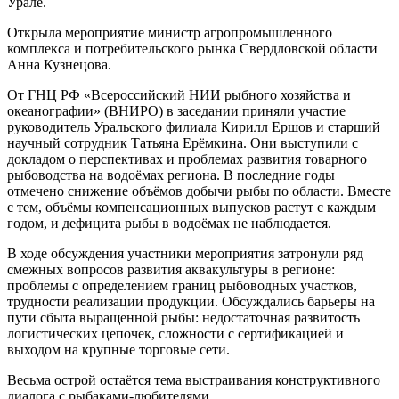
Урале.
Открыла мероприятие министр агропромышленного
комплекса и потребительского рынка Свердловской области
Анна Кузнецова.
От ГНЦ РФ «Всероссийский НИИ рыбного хозяйства и
океанографии» (ВНИРО) в заседании приняли участие
руководитель Уральского филиала Кирилл Ершов и старший
научный сотрудник Татьяна Ерёмкина. Они выступили с
докладом о перспективах и проблемах развития товарного
рыбоводства на водоёмах региона. В последние годы
отмечено снижение объёмов добычи рыбы по области. Вместе
с тем, объёмы компенсационных выпусков растут с каждым
годом, и дефицита рыбы в водоёмах не наблюдается.
В ходе обсуждения участники мероприятия затронули ряд
смежных вопросов развития аквакультуры в регионе:
проблемы с определением границ рыбоводных участков,
трудности реализации продукции. Обсуждались барьеры на
пути сбыта выращенной рыбы: недостаточная развитость
логистических цепочек, сложности с сертификацией и
выходом на крупные торговые сети.
Весьма острой остаётся тема выстраивания конструктивного
диалога с рыбаками‑любителями.