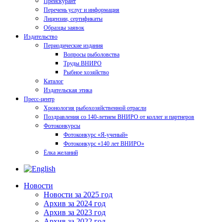
Прейскурант
Перечень услуг и информация
Лицензии, сертификаты
Образцы заявок
Издательство
Периодические издания
Вопросы рыболовства
Труды ВНИРО
Рыбное хозяйство
Каталог
Издательская этика
Пресс-центр
Хронология рыбохозяйственной отрасли
Поздравления со 140-летием ВНИРО от коллег и партнеров
Фотоконкурсы
Фотоконкурс «Я-ученый»
Фотоконкурс «140 лет ВНИРО»
Ёлка желаний
Новости
Новости за 2025 год
Архив за 2024 год
Архив за 2023 год
Архив за 2022 год