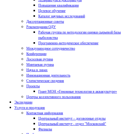
Аспирантура и докторантура
Повышение квалификации
Целевое обучение
Каталог научных исследований
Диссертационные советы
Рекомендации ОДУ
Рабочая группа по методологии оценки сырьевой базы
рыболовства
Программно-методическое обеспечение
Международное сотрудничество
Конференции
Лососевая путина
Минтаевая путина
Наука в лицах
Инновационная деятельность
Статистические сведения
Проекты
Грант МОН «Геномные технологии в аквакультуре»
Центры коллективного пользования
Экспедиции
Услуги и продукция
Контактная информация
Центральный институт – договорные отделы
Центральный институт - отдел "Московский"
Филиалы